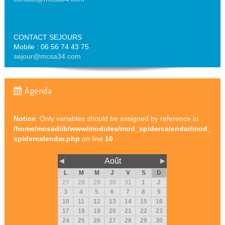
CONTACT SEJOURS
Mobile : 06 56 74 43 75
sejour@mcsa34.com
Agenda
Notice
: Only variables should be assigned by reference in
/home/mcsadiib/www/modules/mod_spidercalendar/mod_
spidercalendar.php
on line
10
◄
Août
►
L
M
M
J
V
S
D
27
28
29
30
31
1
2
3
4
5
6
7
8
9
10
11
12
13
14
15
16
17
18
19
20
21
22
23
24
25
26
27
28
29
30