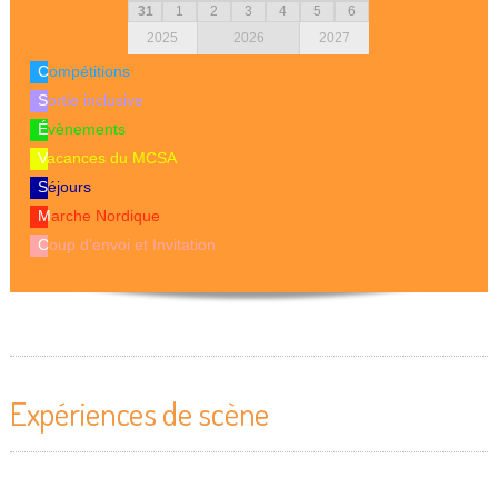
31
1
2
3
4
5
6
2025
2026
2027
Compétitions
Sortie inclusive
Évènements
Vacances du MCSA
Séjours
Marche Nordique
Coup d'envoi et Invitation
Expériences de scène