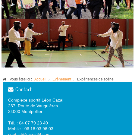
Vous êtes ici :
Accueil
Evènement
Expériences de scène
Contact
Complexe sportif Léon Cazal
237, Route de Vauguières
34000 Montpellier
Tél. : 04 67 79 23 40
Mobile : 06 18 03 96 03
contact@mcsa34.com